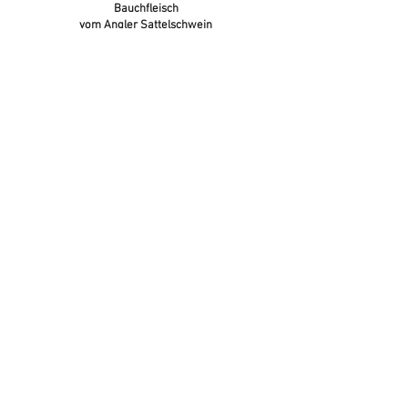
Bauchfleisch
vom Angler Sattelschwein
(von 0,5-4kg vakuumiert)
Nur auf Vorbestellung
von November bis April im Hofladen
Kontakt
Hof Hachmeister
Unter der Burg 81
32584 Löhne